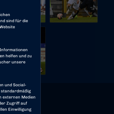
ichen
d sind für die
 Website
 Informationen
en helfen und zu
sucher unsere
en und Social-
 standardmäßig
on externen Medien
er Zugriff auf
len Einwilligung