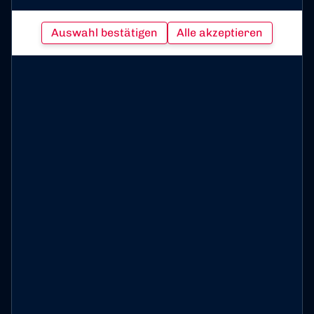
JUBILÄUMSFEIER
2025 AUF DEM
Auswahl bestätigen
Alle akzeptieren
BONNER MARKT
Am 05.07.25 fand die
große
Jubiläumsfeier
anlässlich 60 Jahren
Bonner SC und 50
Jahren Deutscher
Meisterschaft der
Frauen statt.
Jubiläumsfeier - Frauen von 1975 und
Heute