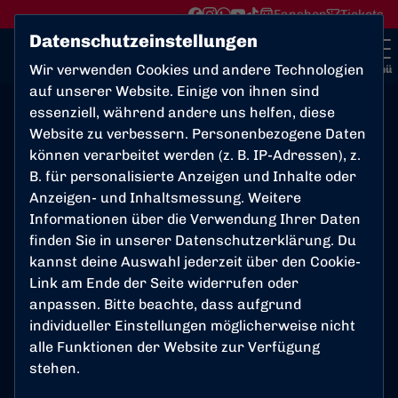
Fanshop
Tickets
Datenschutzeinstellungen
Wir verwenden Cookies und andere Technologien
Menü
auf unserer Website. Einige von ihnen sind
essenziell, während andere uns helfen, diese
Website zu verbessern. Personenbezogene Daten
KARNEVAL 2025
können verarbeitet werden (z. B. IP-Adressen), z.
B. für personalisierte Anzeigen und Inhalte oder
Auch in dieser
Anzeigen- und Inhaltsmessung. Weitere
Session war der
Informationen über die Verwendung Ihrer Daten
Bonner SC fest im
finden Sie in unserer
Datenschutzerklärung
. Du
kannst deine Auswahl jederzeit über den Cookie-
Karneval vertreten:
Link am Ende der Seite widerrufen oder
Spiel „Alaaf vs.
anpassen. Bitte beachte, dass aufgrund
Helau“, Rathaussturm
individueller Einstellungen möglicherweise nicht
mit den Stadtsoldaten
alle Funktionen der Website zur Verfügung
und
stehen.
Rosenmontagstribüne