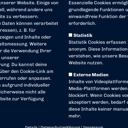
nserer Website. Einige von
Essenzielle Cookies ermögl
iell, während andere uns
grundlegende Funktionen un
ite zu verbessern.
einwandfreie Funktion der
 Daten können verarbeitet
erforderlich.
ressen), z. B. für
Statistik
zeigen und Inhalte oder
Statistik Cookies erfassen
altsmessung. Weitere
anonym. Diese Information
r die Verwendung Ihrer
verstehen, wie unsere Be
n unserer
Website nutzen.
rung
. Du kannst deine
 über den Cookie-Link am
Externe Medien
derrufen oder anpassen.
Inhalte von Videoplattform
s aufgrund individueller
Media-Plattformen werden
icherweise nicht alle
blockiert. Wenn Cookies v
bsite zur Verfügung
akzeptiert werden, bedarf d
diese Inhalte keiner manuel
mehr.
Details
|
Datenschutzerklärung
|
Impressum