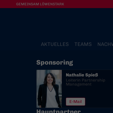
GEMEINSAM LÖWENSTARK
AKTUELLES
TEAMS
NACH
Sponsoring
Nathalie Spieß
Leiterin Partnership
Management
E-Mail
Hauptpartner