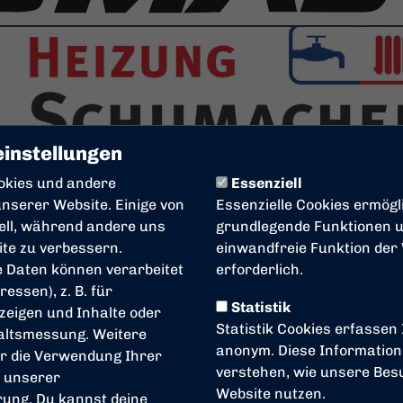
instellungen
okies und andere
Essenziell
nserer Website. Einige von
Essenzielle Cookies ermögl
iell, während andere uns
grundlegende Funktionen un
ite zu verbessern.
einwandfreie Funktion der
 Daten können verarbeitet
erforderlich.
ressen), z. B. für
Statistik
zeigen und Inhalte oder
Statistik Cookies erfassen
altsmessung. Weitere
anonym. Diese Information
r die Verwendung Ihrer
verstehen, wie unsere Be
n unserer
Website nutzen.
rung
. Du kannst deine