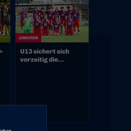
JUNIOREN
-
U13 sichert sich
vorzeitig die
Meisterschaft
01.06.2026
ichen