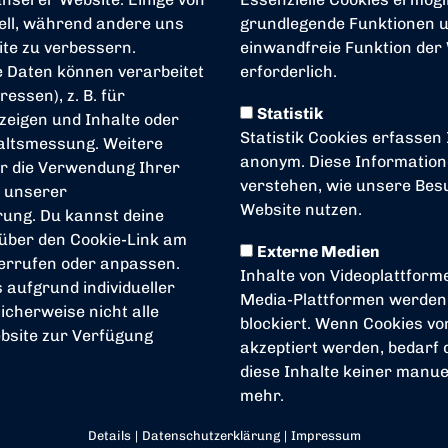
iell, während andere uns
grundlegende Funktionen un
ite zu verbessern.
einwandfreie Funktion der
dung liegt uns die Persönlichkeitsentwicklung un
 Daten können verarbeitet
erforderlich.
ressen), z. B. für
reich
Statistik
zeigen und Inhalte oder
Statistik Cookies erfassen
altsmessung. Weitere
anonym. Diese Information
r die Verwendung Ihrer
verstehen, wie unsere Be
n unserer
U17
U
Website nutzen.
rung
. Du kannst deine
 über den Cookie-Link am
Externe Medien
derrufen oder anpassen.
Inhalte von Videoplattform
s aufgrund individueller
Media-Plattformen werden
icherweise nicht alle
blockiert. Wenn Cookies v
U14
U
bsite zur Verfügung
akzeptiert werden, bedarf d
diese Inhalte keiner manuel
mehr.
Details
|
Datenschutzerklärung
|
Impressum