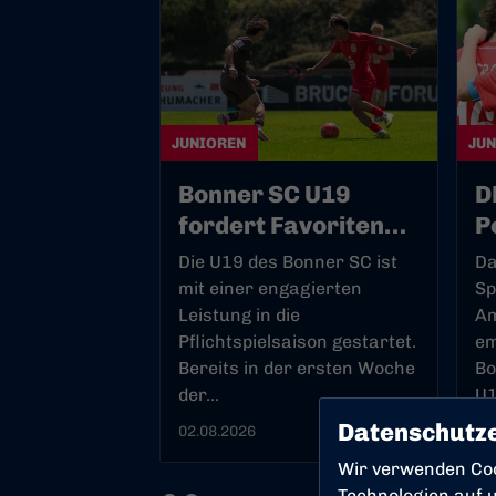
JUNIOREN
JU
Bonner SC U19
D
fordert Favoriten
P
lange heraus
e
Die U19 des Bonner SC ist
Da
P
mit einer engagierten
Sp
Leistung in die
Am
Pflichtspielsaison gestartet.
em
Bereits in der ersten Woche
Bo
der…
U1
Datenschutze
02.08.2026
30
Wir verwenden Co
Technologien auf u