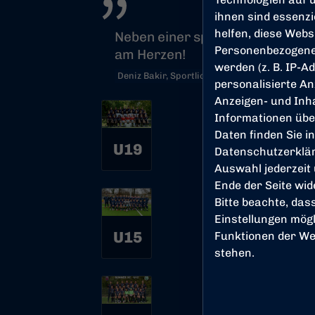
ihnen sind essenz
helfen, diese Webs
Neben einer sportlichen Ausbil
Personenbezogene
am Herzen!
werden (z. B. IP-Ad
Deniz Bakir, Sportlicher Leiter Nachwuchsbe
personalisierte An
Anzeigen- und Inh
Informationen übe
Daten finden Sie i
U19
Datenschutzerklä
Auswahl jederzeit
Ende der Seite wi
Bitte beachte, das
Einstellungen mögl
U15
Funktionen der We
stehen.