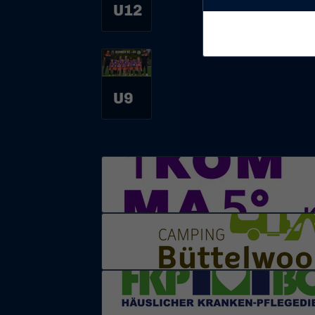
U12
U9