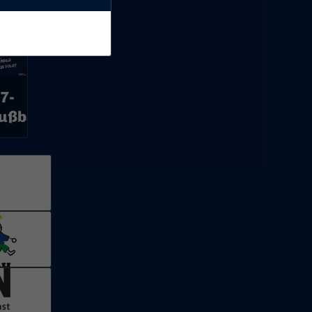
10
7-
ußballkindergarten