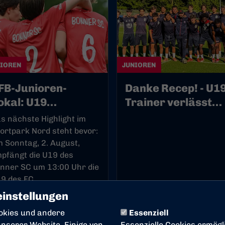
NIOREN
JUNIOREN
FB-Junioren-
Danke Recep! - U19
okal: U19
Trainer verlässt
mpfängt den FC St.
Bonner SC zum
s nächste Highlight im
auli
Saisonende
ortpark Nord steht bevor:
 Sonntag, 2. August,
pfängt die U19 des
nner SC um 13:00 Uhr die
9 des FC...
instellungen
.07.2026
02.06.2026
okies und andere
Essenziell
nserer Website. Einige von
Essenzielle Cookies ermögl