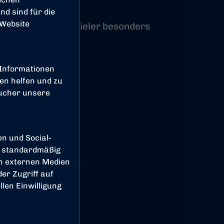
d sind für die
 Website
serer Nachwuchsspieler besonders
 Informationen
en helfen und zu
sucher unsere
16
en und Social-
 standardmäßig
on externen Medien
13
er Zugriff auf
len Einwilligung