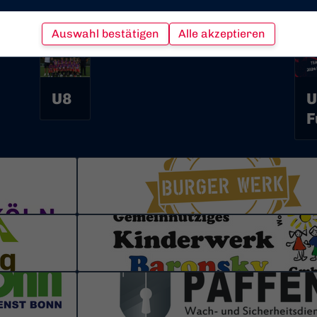
U11
U
Auswahl bestätigen
Alle akzeptieren
U8
U
F