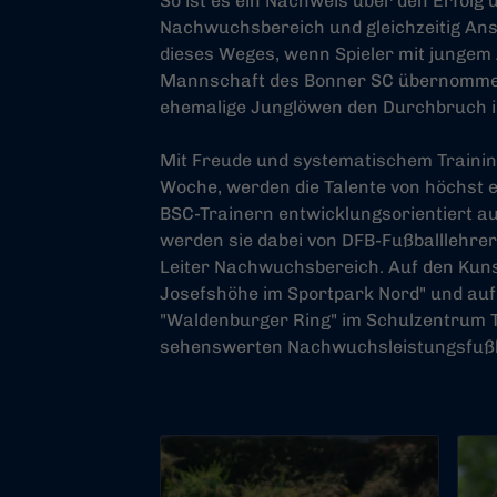
So ist es ein Nachweis über den Erfolg
Nachwuchsbereich und gleichzeitig Ans
dieses Weges, wenn Spieler mit jungem A
Mannschaft des Bonner SC übernomme
ehemalige Junglöwen den Durchbruch im
Mit Freude und systematischem Training,
Woche, werden die Talente von höchst 
BSC-Trainern entwicklungsorientiert au
werden sie dabei von DFB-Fußballlehrer 
Leiter Nachwuchsbereich. Auf den Kun
Josefshöhe im Sportpark Nord" und au
"Waldenburger Ring" im Schulzentrum 
sehenswerten Nachwuchsleistungsfußba