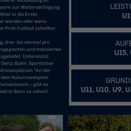
 unserer Ausbildung im
porn zur Weiterverfolgung
lter in die Erste
n werden oder wenn
 Profi-Fußball schaffen.
 drei- bis viermal pro
engagierten und motivierten
sgebildet. Unterstützt
Deniz Bakir, Sportlicher
strasenplätzen "An der
f dem Naturrasenplatz
Tannenbusch – gibt es
ll in Bonn zu sehen!