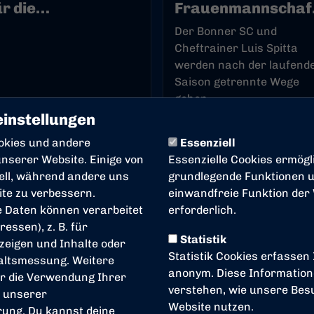
ür die
Frauenmannschaf
rauenmannschaft
zum Saisonende
Der Bonner SC und
Cheftrainer Luis Spitta
werden nach der laufend
Saison getrennte Wege
gehen.
instellungen
.06.2026
09.06.2026
okies und andere
Essenziell
uen
nserer Website. Einige von
Essenzielle Cookies ermögl
iell, während andere uns
grundlegende Funktionen un
ite zu verbessern.
einwandfreie Funktion der
 Daten können verarbeitet
erforderlich.
ressen), z. B. für
Statistik
zeigen und Inhalte oder
Statistik Cookies erfassen
altsmessung. Weitere
anonym. Diese Information
r die Verwendung Ihrer
verstehen, wie unsere Be
n unserer
LDERGALERIE
Website nutzen.
rung
. Du kannst deine