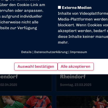
 über den Cookie-Link am
Externe Medien
derrufen oder anpassen.
Inhalte von Videoplattform
s aufgrund individueller
Media-Plattformen werden
icherweise nicht alle
blockiert. Wenn Cookies v
bsite zur Verfügung
akzeptiert werden, bedarf d
diese Inhalte keiner manuel
mehr.
Details
|
Datenschutzerklärung
|
Impressum
FRAUEN
Auswahl bestätigen
Alle akzeptieren
okal BSC Frauen -
BSC Frauen - TV
pendorf
Rheindorf
 02.04.2025
Sonntag, 23.03.2025