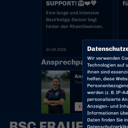
SUPPORT! 🦁❤️💙
f
F
Eine lange und intensive
Bezirksliga-Saison liegt
hinter den Rheinlöwinnen.
Datenschutze
24.06.2026
10
Wir verwenden Co
Ansprechpartnerin Fra
Technologien auf u
ihnen sind essenz
Annkatrin Schmitz
helfen, diese Webs
Teammanagerin
Personenbezogene
werden (z. B. IP-Ad
personalisierte An
Anzeigen- und Inh
E-Mail
Informationen übe
Daten finden Sie i
BSC FRAUEN - BI
Datenschutzerklä