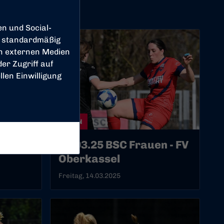
en und Social-
 standardmäßig
on externen Medien
er Zugriff auf
len Einwilligung
FRAUEN
10.03.25 BSC Frauen - FV
Oberkassel
Freitag, 14.03.2025