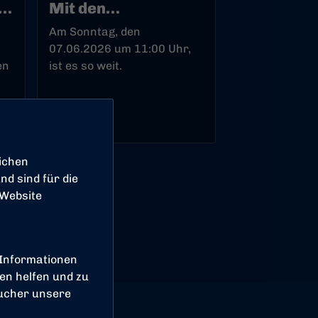
t
Mit den
Rheinlöwinnen nach
Am Sonntag, den
Nippes
07.06.2026 um 11:00 Uhr,
en
ist es so weit.
05.06.2026
ichen
d sind für die
 Website
 Informationen
en helfen und zu
sucher unsere