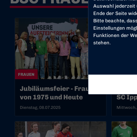
Auswahl jederzeit
Ende der Seite wi
Bitte beachte, das
Einstellungen mögl
Funktionen der We
stehen.
FRAUEN
FRAUEN
Jubiläumsfeier - Frauen
Kreisp
von 1975 und Heute
SC Ip
Dienstag, 08.07.2025
Mittwoch,