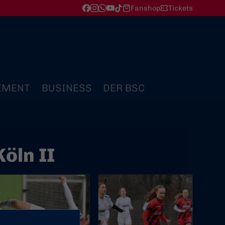
Fanshop
Tickets
EMENT
BUSINESS
DER BSC
öln II