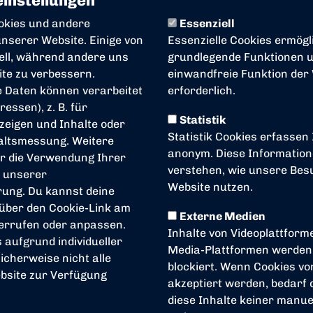
instellungen
okies und andere
Essenziell
nserer Website. Einige von
Essenzielle Cookies ermögl
iell, während andere uns
grundlegende Funktionen un
ite zu verbessern.
einwandfreie Funktion der
 Daten können verarbeitet
erforderlich.
ressen), z. B. für
Statistik
zeigen und Inhalte oder
Statistik Cookies erfassen
altsmessung. Weitere
anonym. Diese Information
r die Verwendung Ihrer
verstehen, wie unsere Be
n unserer
Website nutzen.
rung
. Du kannst deine
 über den Cookie-Link am
Externe Medien
derrufen oder anpassen.
Inhalte von Videoplattform
s aufgrund individueller
Media-Plattformen werden
icherweise nicht alle
blockiert. Wenn Cookies v
bsite zur Verfügung
akzeptiert werden, bedarf d
diese Inhalte keiner manuel