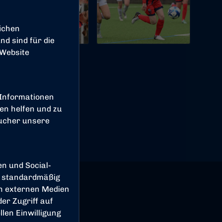
ichen
d sind für die
 Website
 Informationen
en helfen und zu
sucher unsere
en und Social-
 standardmäßig
on externen Medien
er Zugriff auf
len Einwilligung