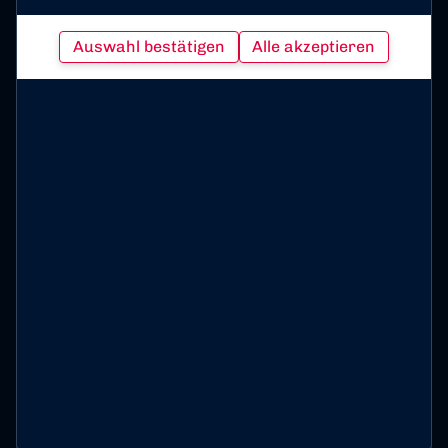
Auswahl bestätigen
Alle akzeptieren
Bonner Sport-Club 01/04 e. V. auf Social Media folgen
Impressum
Datenschutz
Cookies
© 2026 Bonner Sport-Club 01/04 e. V.,
präsentiert von
ClubShare