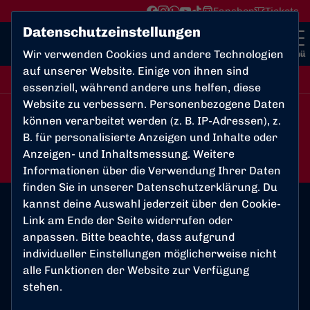
Fanshop
Tickets
Datenschutzeinstellungen
Wir verwenden Cookies und andere Technologien
Menü
auf unserer Website. Einige von ihnen sind
A-Junioren Mittelrheinliga
essenziell, während andere uns helfen, diese
Website zu verbessern. Personenbezogene Daten
können verarbeitet werden (z. B. IP-Adressen), z.
1:1
B. für personalisierte Anzeigen und Inhalte oder
Bonner SC
TuS Blau-Weiß
(1:0)
Anzeigen- und Inhaltsmessung. Weitere
U19
Königsdorf
A-Junioren
Informationen über die Verwendung Ihrer Daten
finden Sie in unserer
Datenschutzerklärung
. Du
kannst deine Auswahl jederzeit über den Cookie-
Link am Ende der Seite widerrufen oder
Spielort
anpassen. Bitte beachte, dass aufgrund
individueller Einstellungen möglicherweise nicht
Kunstrasenplatz Josefshöhe
alle Funktionen der Website zur Verfügung
An der Josefshöhe 50
stehen.
53117 Bonn