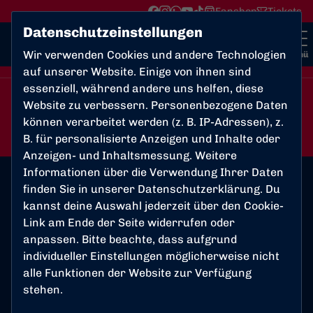
Fanshop
Tickets
Datenschutzeinstellungen
Wir verwenden Cookies und andere Technologien
Menü
auf unserer Website. Einige von ihnen sind
essenziell, während andere uns helfen, diese
Website zu verbessern. Personenbezogene Daten
3:2
können verarbeitet werden (z. B. IP-Adressen), z.
Bonner SC
SpVg Frechen 20
B. für personalisierte Anzeigen und Inhalte oder
1. Mannschaft
1. Mannschaft
Anzeigen- und Inhaltsmessung. Weitere
Informationen über die Verwendung Ihrer Daten
finden Sie in unserer
Datenschutzerklärung
. Du
kannst deine Auswahl jederzeit über den Cookie-
Spielort
Link am Ende der Seite widerrufen oder
Sportpark Nord
anpassen. Bitte beachte, dass aufgrund
individueller Einstellungen möglicherweise nicht
Kölnstraße 250
alle Funktionen der Website zur Verfügung
53117 Bonn
stehen.
Wegbeschreibung