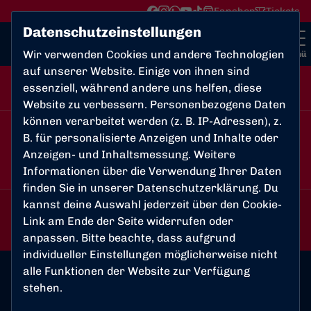
Fanshop
Tickets
Datenschutzeinstellungen
Wir verwenden Cookies und andere Technologien
Menü
auf unserer Website. Einige von ihnen sind
05.10.2025, 11:00
Frauen-Bezirksliga Mittelrhein Staffel 2 , 4.
essenziell, während andere uns helfen, diese
Uhr
Spieltag
Website zu verbessern. Personenbezogene Daten
können verarbeitet werden (z. B. IP-Adressen), z.
B. für personalisierte Anzeigen und Inhalte oder
2:2
Anzeigen- und Inhaltsmessung. Weitere
RW Lessenich
Bonner SC
Informationen über die Verwendung Ihrer Daten
Frauen
Frauen
finden Sie in unserer
Datenschutzerklärung
. Du
kannst deine Auswahl jederzeit über den Cookie-
00
00
00
00
Link am Ende der Seite widerrufen oder
Tage
Std.
Min.
Sek.
anpassen. Bitte beachte, dass aufgrund
individueller Einstellungen möglicherweise nicht
alle Funktionen der Website zur Verfügung
stehen.
Spielort