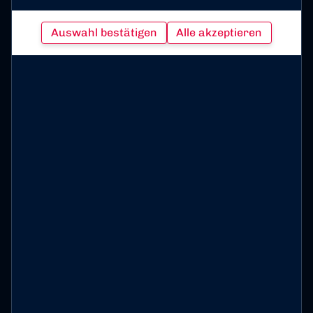
Auswahl bestätigen
Alle akzeptieren
Bonner Sport-Club 01/04 e. V. auf Social Media folgen
Impressum
Datenschutz
Cookies
© 2026 Bonner Sport-Club 01/04 e. V.,
präsentiert von
ClubShare