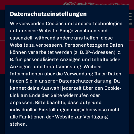
Fanshop
Tickets
Datenschutzeinstellungen
Wir verwenden Cookies und andere Technologien
Menü
auf unserer Website. Einige von ihnen sind
Frauen-Bezirksliga Mittelrhein Staffel 2 , 10. Spieltag
essenziell, während andere uns helfen, diese
Website zu verbessern. Personenbezogene Daten
können verarbeitet werden (z. B. IP-Adressen), z.
0:3
B. für personalisierte Anzeigen und Inhalte oder
BW Königsdorf
Bonner SC
Anzeigen- und Inhaltsmessung. Weitere
Frauen
Frauen
Informationen über die Verwendung Ihrer Daten
finden Sie in unserer
Datenschutzerklärung
. Du
kannst deine Auswahl jederzeit über den Cookie-
Link am Ende der Seite widerrufen oder
Spielort
anpassen. Bitte beachte, dass aufgrund
Sportplatz Königsdorf
individueller Einstellungen möglicherweise nicht
alle Funktionen der Website zur Verfügung
Pfeilstr. 12
stehen.
50226 Frechen