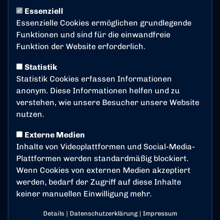
Essenziell
Heimspiel gegen Fortuna
Essenzielle Cookies ermöglichen grundlegende
Köln
Funktionen und sind für die einwandfreie
Funktion der Website erforderlich.
Am Freitag, den 05. September 2025 um 19:30 Uhr
Statistik
steht unser nächstes Heimspiel gegen Fortuna Köln
Statistik Cookies erfassen Informationen
an.
anonym. Diese Informationen helfen und zu
Hier haben wir alle Informationen für das Spiel
verstehen, wie unsere Besucher unsere Website
gesammelt.
nutzen.
Tickets
Externe Medien
Inhalte von Videoplattformen und Social-Media-
Tickets für Heim-Fans: Haupttribüne Block A-F
Plattformen werden standardmäßig blockiert.
(Haupteingang/West)
Wenn Cookies von externen Medien akzeptiert
Tickets für Gästefan: Haupttribüne Block G/H
werden, bedarf der Zugriff auf diese Inhalte
(Eingang Nord)
keiner manuellen Einwilligung mehr.
Kinder bis einschließlich 14 Jahre genießen freien
Details
|
Datenschutzerklärung
|
Impressum