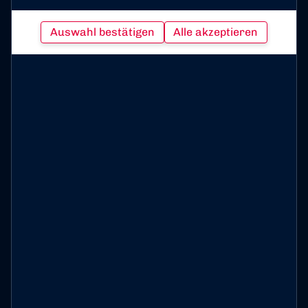
Eintritt und benötigen keine Karte.
Auswahl bestätigen
Alle akzeptieren
Die Tageskasse (Kassencontainer) für Heim-Fans
befindet sich links vom Haupteingang und für Gäste
am Eingang Nord. Diese öffnen am Spieltag ca. 90
Minuten vor Anpfiff.
Tickets gegen Fortuna Köln