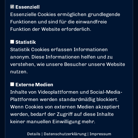
Essenziell
Härtetest beim
Essenzielle Cookies ermöglichen grundlegende
Spitzenreiter: BSC zu Gast
Funktionen und sind für die einwandfreie
Funktion der Website erforderlich.
bei Fortuna Köln
Statistik
Am Sonntag (1. März, 14 Uhr) wartet auf den Bonner
Statistik Cookies erfassen Informationen
SC eine der anspruchsvollsten Aufgaben der
anonym. Diese Informationen helfen und zu
laufenden Saison. Im Kölner Südstadion trifft der BSC
verstehen, wie unsere Besucher unsere Website
auf Fortuna Köln – den souveränen Tabellenführer
nutzen.
der Regionalliga West.
Externe Medien
Gegnercheck: Das Maß aller Dinge der
Inhalte von Videoplattformen und Social-Media-
Liga
Plattformen werden standardmäßig blockiert.
Wenn Cookies von externen Medien akzeptiert
Fortuna Köln steht nicht zufällig an der Tabellenspitze.
werden, bedarf der Zugriff auf diese Inhalte
Die Kölner überzeugen durch Konstanz, individuelle
keiner manuellen Einwilligung mehr.
Qualität und eine enorme Stabilität über die gesamte
Saison hinweg. Offensiv gefährlich, defensiv kompakt
Details
|
Datenschutzerklärung
|
Impressum
und mit viel Erfahrung ausgestattet, haben sie sich