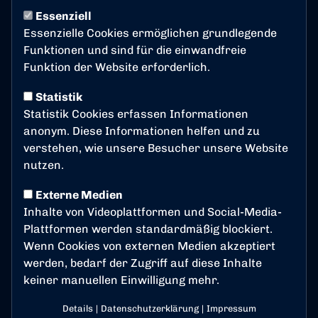
Essenziell
Bonner SC trifft auf
Essenzielle Cookies ermöglichen grundlegende
formstarke Velberter
Funktionen und sind für die einwandfreie
Funktion der Website erforderlich.
Am Samstagmittag steht für den Bonner SC das
Statistik
nächste Heimspiel in der Regionalliga West an. Im
Statistik Cookies erfassen Informationen
Sportpark Nord trifft der BSC auf die SSVg Velbert. Bei
anonym. Diese Informationen helfen und zu
angekündigten Temperaturen von bis zu 18 Grad
verstehen, wie unsere Besucher unsere Website
dürfen sich Zuschauerinnen und Zuschauer auf
nutzen.
beste Fußballbedingungen freuen.
Externe Medien
Gegnercheck
Inhalte von Videoplattformen und Social-Media-
Plattformen werden standardmäßig blockiert.
Mit der SSVg Velbert wartet ein Gegner, der trotz
Wenn Cookies von externen Medien akzeptiert
seiner aktuellen Tabellenposition keinesfalls
werden, bedarf der Zugriff auf diese Inhalte
unterschätzt werden darf. Cheftrainer Björn Mehnert
keiner manuellen Einwilligung mehr.
erwartet eine intensive Partie: “Mit der SSVg Velbert
erwartet uns am kommenden Spieltag ein
Details
|
Datenschutzerklärung
|
Impressum