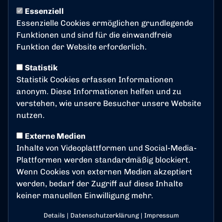
1. MANNSCHAFT
Donnerstag, 07.05.2026 15:00 Uhr
Essenziell
Essenzielle Cookies ermöglichen grundlegende
Bonner SC verlängert
Funktionen und sind für die einwandfreie
Vertrag mit Haris Mesic
Funktion der Website erforderlich.
Der Bonner SC treibt seine Kaderplanung weiter
Statistik
voran: Mittelfeldspieler Haris Mesic hat seinen
Statistik Cookies erfassen Informationen
Vertrag beim Traditionsverein verlängert.
anonym. Diese Informationen helfen und zu
verstehen, wie unsere Besucher unsere Website
Der 1,90 Meter große zentrale Mittelfeldspieler zählt
nutzen.
zu den wichtigen Säulen im Mannschaftsgefüge und
überzeugte in der laufenden Saison als verlässlicher
Externe Medien
Stammspieler. Mit seiner Präsenz, seiner
Inhalte von Videoplattformen und Social-Media-
Zweikampfstärke und seiner Spielübersicht prägte
Plattformen werden standardmäßig blockiert.
Haris das Spiel der Rheinlöwen nachhaltig.
Wenn Cookies von externen Medien akzeptiert
werden, bedarf der Zugriff auf diese Inhalte
Technischer Direktor Markus Arendt:
keiner manuellen Einwilligung mehr.
„Haris hatte mehrere Anfragen anderer Vereine, hat
sich aber bewusst dafür entschieden, seinen Weg
Details
|
Datenschutzerklärung
|
Impressum