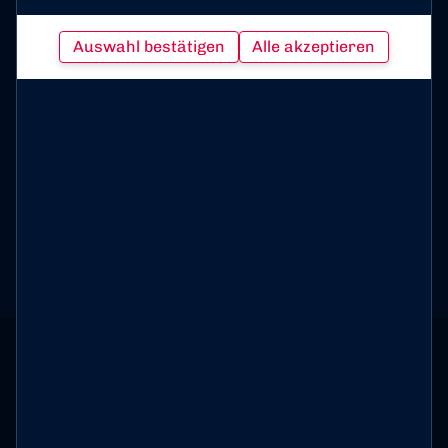
und ich freue mich darauf, in der kommenden Spielzeit
daran anzuknüpfen und weiter als Rheinlöwe zu
Auswahl bestätigen
Alle akzeptieren
wachsen.“
Sportdirektor Daniel Zillken ergänzt:
„Maximilian ist ein sehr wichtiger Teil unseres Teams.
Seine Einstellung und seine Führungsstärke sind von
großer Bedeutung für unsere Weiterentwicklung. Wir
blicken mit Zuversicht auf die kommende Saison und
arbeiten weiter daran, eine konkurrenzfähige
Mannschaft aufzustellen.“