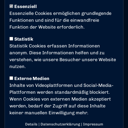
1. MANNSCHAFT
Samstag, 23.05.2026 18:02 Uhr
Essenziell
Essenzielle Cookies ermöglichen grundlegende
Pommer geht in seine
Funktionen und sind für die einwandfreie
sechste Spielzeit beim BSC
Funktion der Website erforderlich.
Der Bonner SC und Maximilian Pommer haben den
Statistik
gemeinsamen Vertrag verlängert. Damit geht
Statistik Cookies erfassen Informationen
„Pommes“ in seine sechste Saison bei den
anonym. Diese Informationen helfen und zu
Rheinlöwen.
verstehen, wie unsere Besucher unsere Website
nutzen.
Als zentraler Mittelfeldspieler ist Pommer eine
wichtige Stütze im Team von Cheftrainer Björn
Externe Medien
Mehnert und übernimmt innerhalb der Mannschaft
Inhalte von Videoplattformen und Social-Media-
eine bedeutende Rolle.
Plattformen werden standardmäßig blockiert.
Wenn Cookies von externen Medien akzeptiert
Maximilian Pommer:
werden, bedarf der Zugriff auf diese Inhalte
„Ich freue mich, weiterhin eine Führungsrolle beim
keiner manuellen Einwilligung mehr.
Bonner SC zu übernehmen und den eingeschlagenen
Weg fortzusetzen. Wir hatten eine erfolgreiche Saison
Details
|
Datenschutzerklärung
|
Impressum