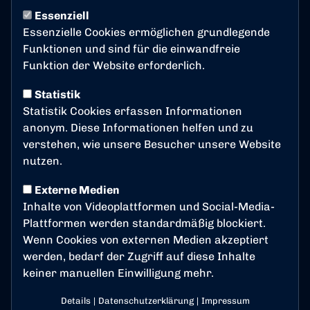
1. MANNSCHAFT
Donnerstag, 02.07.2026 13:59 Uhr
Essenziell
Essenzielle Cookies ermöglichen grundlegende
Jetzt als Vorspielgegner
Funktionen und sind für die einwandfreie
bewerben!
Funktion der Website erforderlich.
Ihr möchtet Teil unserer Saisoneröffnung
Statistik
werden und euren Nachwuchskickern ein
Statistik Cookies erfassen Informationen
anonym. Diese Informationen helfen und zu
ganz besonderes Erlebnis ermöglichen?
verstehen, wie unsere Besucher unsere Website
Dann bewerbt euch jetzt als Vorspielgegner!
nutzen.
Zur Saisoneröffnung des Bonner SC suchen wir eine
Externe Medien
U8/U9-Mannschaft (Jahrgänge 2017/2018), die
Inhalte von Videoplattformen und Social-Media-
gegen unsere U8/U9-Mixmannschaft antreten
Plattformen werden standardmäßig blockiert.
möchte und gemeinsam mit uns einen besonderen
Wenn Cookies von externen Medien akzeptiert
Fußballtag erlebt.
werden, bedarf der Zugriff auf diese Inhalte
keiner manuellen Einwilligung mehr.
Das Vorspiel beginnt am
Samstag, 18. Juli, um 12:00
Uhr
im Sportpark Nord und findet rund zwei Stunden
Details
|
Datenschutzerklärung
|
Impressum