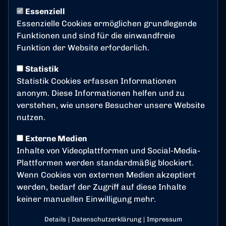
LÖWENSTARK
Uhr
Essenziell
Essenzielle Cookies ermöglichen grundlegende
Gesellschaftliches
Funktionen und sind für die einwandfreie
Engagement von BSC-
Funktion der Website erforderlich.
Partner!
Statistik
Statistik Cookies erfassen Informationen
Nicht nur der Bonner SC engagiert sich im Rahmen
anonym. Diese Informationen helfen und zu
seiner Initiative „Löwenherz - der BSC hilft" für sozial
verstehen, wie unsere Besucher unsere Website
Benachteiligte in unserer Gesellschaft, auch die
nutzen.
Unternehmenspartner des BSC machen begeistert
mit. Jüngstes Beispiel ist das Engagement des
Externe Medien
langjährigen BSC-Partners Druckhallen Bonn.
Inhalte von Videoplattformen und Social-Media-
Plattformen werden standardmäßig blockiert.
Der Spezialist für Textildruck, Stickereien,
Wenn Cookies von externen Medien akzeptiert
Werbetechnik und Drucksachen ist seit dem
werden, bedarf der Zugriff auf diese Inhalte
Neubeginn Partner des BSC und engagiert sich für
keiner manuellen Einwilligung mehr.
soziale Projekte, für Sport, Kunst und Kultur - oft in
Verbindung mit Kindern und Jugendlichen.
Details
|
Datenschutzerklärung
|
Impressum