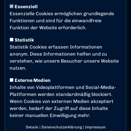
LÖWENSTARK
Uhr
Essenziell
Essenzielle Cookies ermöglichen grundlegende
Beethovens-Fußball
Funktionen und sind für die einwandfreie
Sinfonie
Funktion der Website erforderlich.
Prominente Unterstützung im Sportpark Nord!
Statistik
Statistik Cookies erfassen Informationen
Bonn ohne Ludwig van Beethoven – undenkbar! Auch
anonym. Diese Informationen helfen und zu
wenn der Bonner SC bereits viele Fans in den
verstehen, wie unsere Besucher unsere Website
Sportpark Nord locken konnte, der wohl berühmteste
nutzen.
Sohn der Stadt war noch nicht unter den Zuschauern.
Dies möchte der Verein – zumindest symbolisch – nun
Externe Medien
ändern und damit zeigen, dass Kultur und Sport in
Inhalte von Videoplattformen und Social-Media-
Bonn sich gegenseitig unterstützen und ergänzen
Plattformen werden standardmäßig blockiert.
können.
Wenn Cookies von externen Medien akzeptiert
werden, bedarf der Zugriff auf diese Inhalte
Im Rahmen des Regionalligaspiels des Bonner SC
keiner manuellen Einwilligung mehr.
gegen Alemannia Aachen startet der Verein eine ganz
besondere Aktion. Alle Bonner Schulen sind
Details
|
Datenschutzerklärung
|
Impressum