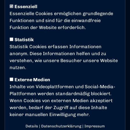
TRADITIONSMANNSCHAFT
13:00 Uhr
Essenziell
Traditionsmannschaft
Essenzielle Cookies ermöglichen grundlegende
Funktionen und sind für die einwandfreie
siegt mit 4:1 gegen den SV
Funktion der Website erforderlich.
Rheinbreitbach
Statistik
Statistik Cookies erfassen Informationen
Von Beginn an entwickelte sich ein flottes Fußballspiel
anonym. Diese Informationen helfen und zu
auf dem Kunstrasenplatz „An der Josefshöhe“ in dem
verstehen, wie unsere Besucher unsere Website
die Altlöwen von Coach Rainer Thomas glänzend
nutzen.
eingestellt waren und mit ihrer reiferen Spielanlage
zu gefallen wussten. Eine schöne Ball-Kombination
Externe Medien
brachte dann auch schon nach 12 Minuten das 1:0
Inhalte von Videoplattformen und Social-Media-
durch Gordon Addai. In der Folge wollten es die
Plattformen werden standardmäßig blockiert.
Bonner Spieler zu gut machen und vergaßen oftmals
Wenn Cookies von externen Medien akzeptiert
den Torabschluss. Nur vereinzelt kamen die
werden, bedarf der Zugriff auf diese Inhalte
Rheinbreitbacher in die Nähe des Bonner Tores. Mit
keiner manuellen Einwilligung mehr.
einem Dreierpack gelang Andreas Schöneshöfer der
4:0 Halbzeitstand. Besonders sehenswert war dabei
Details
|
Datenschutzerklärung
|
Impressum