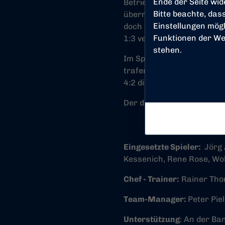
Ende der Seite wi
Betriebsmannschaft mit h
Bitte beachte, das
überrollt und geriet früh 
Einstellungen mögl
doch trotz großer Einsatz
Funktionen der We
1:3 verloren.
stehen.
Im Spiel um Platz 3 wartet
trafen Gregor Eibl und An
4:2 die Oberhand. Schösch
Der dritte Platz bei diese
Eingesetzte Spieler:
Jörg 
Kessenich, Rene Rose, Wo
Chef - Trainer:
Rainer Th
Team-Manager:
Peter Pie
Unterstützung
: An der Ba