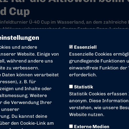
d Cup
einfeldturnier Ü-40 Cup im Wasserland, an dem zahlreic
e Altlöwen vielversprechend. Gegen Fortuna Bonn 1 gelang
0-Erfolg. Die Treffer erzielten Gregor Eibl und Andreas Sc
instellungen
okies und andere
Essenziell
ie Altlöwen auf die spielstarke Mannschaft aus Meckenhei
nserer Website. Einige von
Essenzielle Cookies ermögl
dem Auftaktspiel an und ging nach fünf Minuten durch Mic
iell, während andere uns
grundlegende Funktionen un
rte jedoch ein unbedachtes Abspiel zum 1:1-Ausgleich. Da
ite zu verbessern.
einwandfreie Funktion der
 zurück – in dieser Partie wäre durchaus mehr möglich ge
 Daten können verarbeitet
erforderlich.
rtete mit SSV Plittersdorf 2 der nächste Gegner. Die Altlöw
ressen), z. B. für
 Treffer erzielte erneut Michael Theuer.
Statistik
zeigen und Inhalte oder
Statistik Cookies erfassen
altsmessung. Weitere
phase stand die Partie gegen SF Rot-Weiß Beuel an. Hochm
anonym. Diese Information
r die Verwendung Ihrer
eistung und gewann durch Tore von Schösch Arenz, Udo Sc
verstehen, wie unsere Be
n unserer
0.
Website nutzen.
rung
. Du kannst deine
 über den Cookie-Link am
ltlöwen auf Fortuna Bonn 2, eine – wie sich im Spielverlauf 
Externe Medien