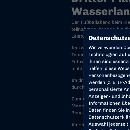
Wasserlan
Der Fußballabend beim Kl
teilnahmen, begann für di
Leistung ein verdienter 2:
Datenschutze
Wir verwenden Co
Im zweiten Spiel trafen d
Technologien auf u
Team an die Leistung aus 
ihnen sind essenz
Führung. Wenig später füh
helfen, diese Webs
nicht mehr zu ihrem Spiel
Personenbezogene
Im dritten Gruppenspiel wa
werden (z. B. IP-Ad
durch, den entscheidenden
personalisierte An
Anzeigen- und Inh
Zum Abschluss der Gruppen
Informationen übe
Mannschaft eine starke L
Daten finden Sie i
Rene Rose deutlich mit 4:
Datenschutzerklä
Auswahl jederzeit
Im Halbfinale trafen die A