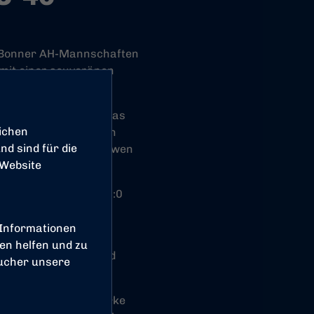
he Bonner AH-Mannschaften
 mit einer souveränen
höneshöfer.
m. Zunächst knüpfte das
ichen
hael Theuer mit 1:0 in
d sind für die
nach fanden die Altlöwen
 Website
wesen.
en setzten sich mit 1:0
 Informationen
otiviert zeigte die
en helfen und zu
hurz, Gregor Eibl und
sucher unsere
zeigte – sehr spielstarke