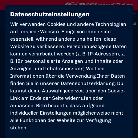
Fanshop
Tickets
Datenschutzeinstellungen
Wir verwenden Cookies und andere Technologien
Menü
auf unserer Website. Einige von ihnen sind
essenziell, während andere uns helfen, diese
Sparkasse KölnBonn
Website zu verbessern. Personenbezogene Daten
können verarbeitet werden (z. B. IP-Adressen), z.
B. für personalisierte Anzeigen und Inhalte oder
Die Sparkasse KölnBonn unterstützt jedes Jahr allein
Anzeigen- und Inhaltsmessung. Weitere
in Bonn über 400 Vereine und Initiativen – darunter
Informationen über die Verwendung Ihrer Daten
seit langem auch den Bonner SC. Seit 2013 sind wir
finden Sie in unserer
Datenschutzerklärung
. Du
stolz darauf, Hauptsponsor des BSC sein zu können.
kannst deine Auswahl jederzeit über den Cookie-
Der bekannte Name, die jüngsten sportlichen Erfolge
Link am Ende der Seite widerrufen oder
und das engagierte Team bieten uns gute Anlässe zur
anpassen. Bitte beachte, dass aufgrund
Präsentation der Marke und der Produkte der
individueller Einstellungen möglicherweise nicht
Sparkasse KölnBonn. Insbesondere für unsere „För-
alle Funktionen der Website zur Verfügung
üch-do“-Imagekampagne mit den roten
stehen.
Sparkassenbänken ist der Bonner SC ein exzellenter