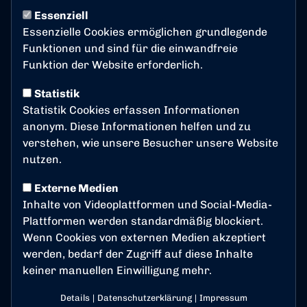
Allgemein
Essenziell
Frauen
Essenzielle Cookies ermöglichen grundlegende
GEMEINSAM LÖWENSTARK
Funktionen und sind für die einwandfreie
Junioren
Funktion der Website erforderlich.
Power Chair Football
Statistik
Stiftung Bonner SC
Statistik Cookies erfassen Informationen
Tischtennis
anonym. Diese Informationen helfen und zu
Traditionsmannschaft
verstehen, wie unsere Besucher unsere Website
Verein
nutzen.
Externe Medien
Inhalte von Videoplattformen und Social-Media-
Jahre
Plattformen werden standardmäßig blockiert.
Wenn Cookies von externen Medien akzeptiert
2026
werden, bedarf der Zugriff auf diese Inhalte
2025
keiner manuellen Einwilligung mehr.
2024
2023
Details
|
Datenschutzerklärung
|
Impressum