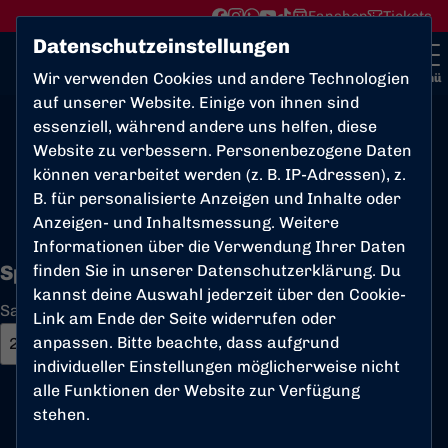
Fanshop
Tickets
Datenschutzeinstellungen
Wir verwenden Cookies und andere Technologien
Menü
auf unserer Website. Einige von ihnen sind
essenziell, während andere uns helfen, diese
A-Junioren Mittelrheinliga
Website zu verbessern. Personenbezogene Daten
U19
können verarbeitet werden (z. B. IP-Adressen), z.
B. für personalisierte Anzeigen und Inhalte oder
Anzeigen- und Inhaltsmessung. Weitere
Übersicht
Kader
Funktionsteam
Spielplan und 
Informationen über die Verwendung Ihrer Daten
Spielplan
finden Sie in unserer
Datenschutzerklärung
. Du
kannst deine Auswahl jederzeit über den Cookie-
Saison
Link am Ende der Seite widerrufen oder
anpassen. Bitte beachte, dass aufgrund
individueller Einstellungen möglicherweise nicht
alle Funktionen der Website zur Verfügung
Sonntag
02. Aug. 2026
13:00 Uhr
stehen.
Junioren DFB Pokal