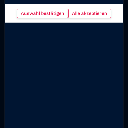
Auswahl bestätigen
Alle akzeptieren
Bonner Sport-Club 01/04 e. V. auf Social Media folgen
Impressum
Datenschutz
Cookies