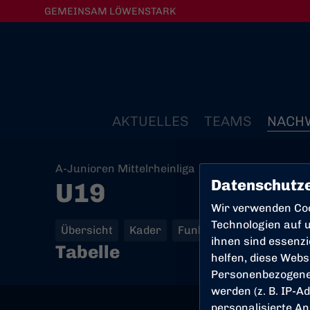
GEMEINSAM LÖWENSTARK
AKTUELLES
TEAMS
NACH
A-Junioren Mittelrheinliga
Datenschutze
U19
Wir verwenden Co
Technologien auf u
Übersicht
Kader
Funktionsteam
Spielp
ihnen sind essenz
Tabelle
helfen, diese Webs
Personenbezogene
werden (z. B. IP-Ad
personalisierte An