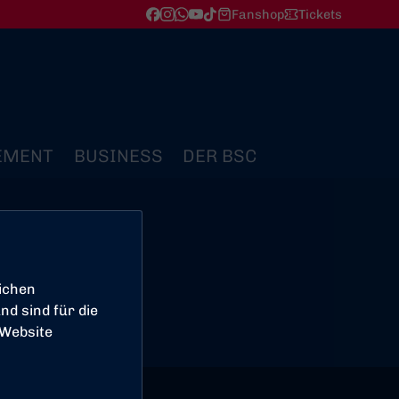
Fanshop
Tickets
EMENT
BUSINESS
DER BSC
ichen
d sind für die
 Website