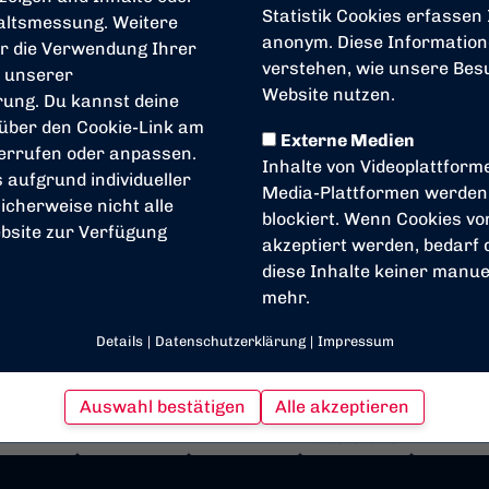
Statistik Cookies erfassen
altsmessung. Weitere
anonym. Diese Information
r die Verwendung Ihrer
verstehen, wie unsere Be
n unserer
Website nutzen.
rung
. Du kannst deine
 über den Cookie-Link am
Externe Medien
derrufen oder anpassen.
Inhalte von Videoplattform
s aufgrund individueller
Media-Plattformen werden
icherweise nicht alle
blockiert. Wenn Cookies v
bsite zur Verfügung
akzeptiert werden, bedarf d
diese Inhalte keiner manuel
mehr.
Details
|
Datenschutzerklärung
|
Impressum
Auswahl bestätigen
Alle akzeptieren