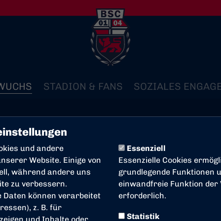
WUCHS
STADION & FANS
SOZIALES ENGAG
instellungen
okies und andere
Essenziell
nserer Website. Einige von
Essenzielle Cookies ermögl
lan und Ergebnisse
Tabelle
iell, während andere uns
grundlegende Funktionen un
ite zu verbessern.
einwandfreie Funktion der
 Daten können verarbeitet
erforderlich.
ressen), z. B. für
Statistik
zeigen und Inhalte oder